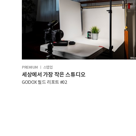
PREMIUM ㅣ 스텝업
세상에서 가장 작은 스튜디오
GODOX 필드 리포트 #02
음
다음
맨끝