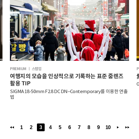
PREMIUM ㅣ 스텝업
P
여행지의 모습을 인상적으로 기록하는 표준 줌렌즈
활용 TIP
SIGMA 18-50mm F2.8 DC DN–Contemporary를 이용한 연출
법
1
2
3
4
5
6
7
8
9
10